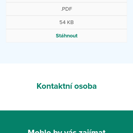
.PDF
54 KB
Stáhnout
Kontaktní osoba
Mohlo by vás zajímat