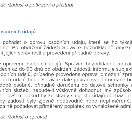
zde
(žádost o potvrzení a přístup)
osobních údajů
požádat o opravu osobních údajů, které se ho týkají
lné. Po obdržení žádosti Správce bezodkladně omezí 
í jejich správnosti a provedení případné opravy.
ě opravení osobních údajů, Správce bezodkladně, max
adech až do 90 dnů od obdržení žádosti, informuje subjek
sobních údajů, případně provedena oprava, omezení zpr
bních údajů bude Správce dále pokračovat. Informace b
době osobně, případně doručena do datové schránky n
vních služeb, nebude-li výslovně dohodnut jiný způsob 
né, ovšem pokud by ze strany subjektu údajů docházelo
 by žádosti byly zjevně nedůvodné nebo nepřiměřené
za ně požadovat přiměřený poplatek za vynaložené admini
zde
(žádost o opravu)