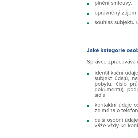
plnění smlouvy,
oprávněný zájem S
souhlas subjektu 
Jaké kategorie oso
Správce zpracovává n
identifikační úda
subjekt údajů, na
pobytu, číslo pr
dokumentu), podpi
sídla.
kontaktní údaje 
zejména o telefonn
další osobní údaje
váže vždy ke konk