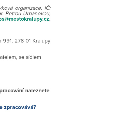
vková organizace, IČ:
gr. Petrou Urbanovou,
ps@mestokralupy.cz
,
a 991, 278 01 Kralupy
telem, se sídlem
zpracování naleznete
je zpracovává?