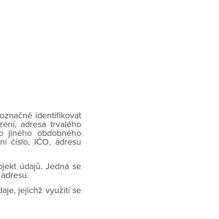
označně identifikovat
zení, adresa trvalého
bo jiného obdobného
ní číslo, IČO, adresu
bjekt údajů. Jedná se
 adresu.
je, jejichž využití se