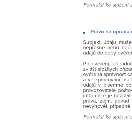
Formulář ke stažení 
Právo na opravu 
Subjekt údajů může 
nepřesné nebo neúp
údajů do doby ověřen
Po ověření, případn
zvlášť složitých příp
ověřena správnost o
a ve zpracování oso
údajů v písemné po
provozovatele pošto
informace je bezplat
práva, zejm. pokud
nevyhovět, případně 
Formulář ke stažení 