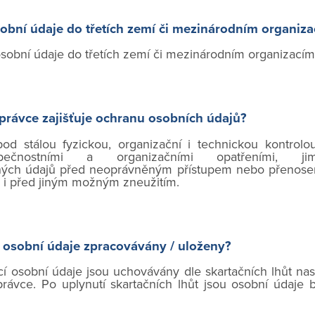
obní údaje do třetích zemí či mezinárodním organiz
obní údaje do třetích zemí či mezinárodním organizacím
rávce zajišťuje ochranu osobních údajů?
od stálou fyzickou, organizační i technickou kontrolo
zpečnostními a organizačními opatřeními, ji
ých údajů před neoprávněným přístupem nebo přenosem,
 i před jiným možným zneužitím.
 osobní údaje zpracovávány / uloženy?
í osobní údaje jsou uchovávány dle skartačních lhůt na
rávce. Po uplynutí skartačních lhůt jsou osobní údaje 