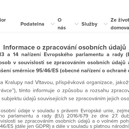
ior
O
Ze živo
Podatelna
Služby
i
nás
domov
Informace o zpracování osobních údajů
 13 a 14 nařízení Evropského parlamentu a rady (
 osob v souvislosti se zpracováním osobních údajů
rušení směrnice 95/46/ES (obecné nařízení o ochraně 
ta Kralupy nad Vltavou, příspěvková organizace, jako
rávce“), tímto informuje o způsobu a rozsahu zpraco
 subjektu údajů souvisejících se zpracováním jejich os
osobní údaje v souladu s právem Evropské unie, zejm
ého parlamentu a rady (EU) 2016/679 ze dne 27. du
uvislosti se zpracováním osobních údajů a o volném poh
6/ES (dále jen GDPR) a dále v souladu s platnou národní 