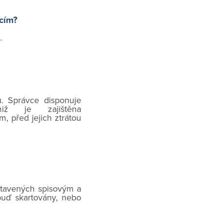
acím?
.
u. Správce disponuje
miž je zajištěna
 před jejich ztrátou
stavených spisovým a
buď skartovány, nebo