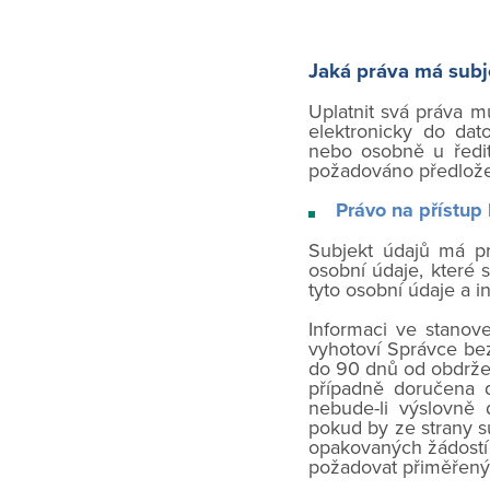
Jaká práva má subj
Uplatnit svá práva 
elektronicky do da
nebo osobně u ředi
požadováno předložen
Právo na přístup
Subjekt údajů má pr
osobní údaje, které 
tyto osobní údaje a 
Informaci ve stanov
vyhotoví Správce bez
do 90 dnů od obdrže
případně doručena d
nebude-li výslovně 
pokud by ze strany s
opakovaných žádostí
požadovat přiměřený 