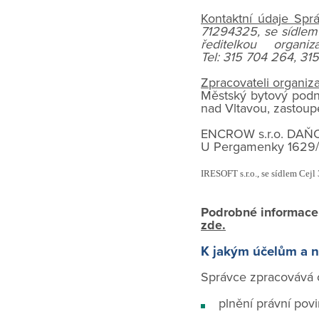
Kontaktní údaje Sprá
71294325, se sídlem 
ředitelkou organi
Tel: 315 704 264, 31
Zpracovateli organiza
Městský bytový podni
nad Vltavou, zastoup
ENCROW s.r.o. DAŇO
U Pergamenky 1629/1
IRESOFT s.r.o., se sídlem Cejl
Podrobné informace 
zde
.
K jakým účelům a n
Správce zpracovává o
plnění právní povi