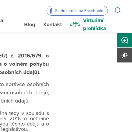
Sledujte nás na Facebooku
ta
Virtuální
Blog
Kontakt
a
prohlídka
Zvětši
Vysoký 
EU) č. 2016/679, o
 a o volném pohybu
osobních údajů).
žto správce osobních
vání osobních údajů,
obních údajů.
éna tedy v souladu s
bna 2016 o ochraně
ybu těchto údajů a o
legislativou.