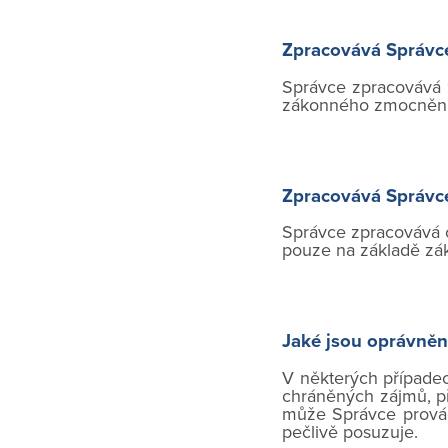
Zpracovává Správce 
Správce zpracovává z
zákonného zmocnění 
Zpracovává Správce 
Správce zpracovává os
pouze na základě zá
Jaké jsou oprávněn
V některých případec
chráněných zájmů, p
může Správce provád
pečlivě posuzuje.