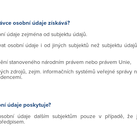
rávce osobní údaje získává?
ní údaje zejména od subjektu údajů.
t osobní údaje i od jiných subjektů než subjektu údajů,
ění stanoveného národním právem nebo právem Unie,
ých zdrojů, zejm. informačních systémů veřejné správy neb
idencemi.
ní údaje poskytuje?
osobní údaje dalším subjektům pouze v případě, ž
předpisem.