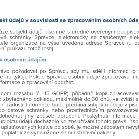
ekt údajů v souvislosti se zpracováním osobních úda
může subjekt údajů písemně s úředně ověřeným podpise
tové schránky Správce, elektronicky se zaručeným ele
tele organizace na výše uvedené adrese Správce (u o
í průkazu totožnosti).
 k osobním údajům
ávo požadovat po Správci, aby mu sdělil informaci o
se ho týkají. Pokud Správce osobní údaje zpracovává, m
informace o zpracování obdržet.
eném rozsahu (čl. 15 GDPR), případně kopii zpracováva
 zbytečného odkladu, maximálně do 30 dnů, ve zvlášť s
ní žádosti. Informace bude předána subjektu údajů v pí
o datové schránky nebo prostřednictvím provozovatel
dohodnut jiný způsob doručení. Poskytnutí informace
ubjektu údajů docházelo ke zneužívání tohoto práva, např
 uplatňovaných krátce po sobě, je možné žádostem nevyh
poplatek za vynaložené administrativní náklady.