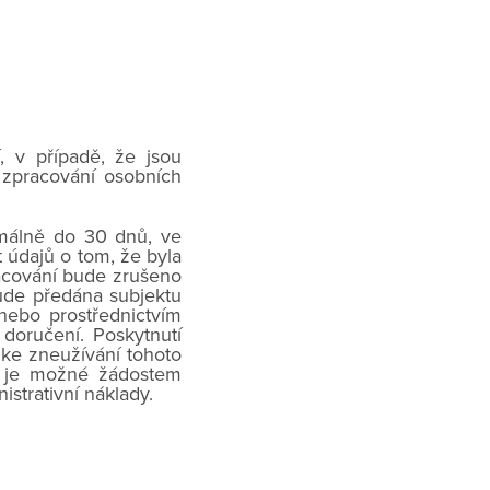
, v případě, že jsou
zpracování osobních
imálně do 30 dnů, ve
t údajů o tom, že byla
acování bude zrušeno
ude předána subjektu
ebo prostřednictvím
doručení. Poskytnutí
 ke zneužívání tohoto
, je možné žádostem
strativní náklady.