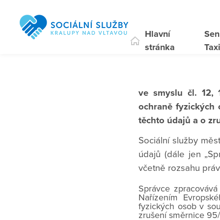
Hlavní
Sen
stránka
Tax
ve smyslu čl. 12,
ochraně fyzických
těchto údajů a o z
Sociální služby měs
údajů (dále jen „Sp
včetně rozsahu práv
Správce zpracovává 
Nařízením Evropsk
fyzických osob v so
zrušení směrnice 95/4