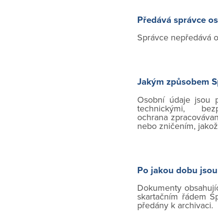
Předává správce os
Správce nepředává os
Jakým způsobem Sp
Osobní údaje jsou p
technickými, be
ochrana zpracovávan
nebo zničením, jakož
Po jakou dobu jsou
Dokumenty obsahujíc
skartačním řádem Sp
předány k archivaci.