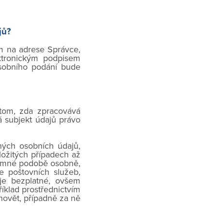
jů?
m na adrese Správce,
ktronickým podpisem
sobního podání bude
 tom, zda zpracovává
á subjekt údajů právo
ných osobních údajů,
ložitých případech až
semné podobě osobně,
e poštovních služeb,
 je bezplatné, ovšem
íklad prostřednictvím
ovět, případně za ně