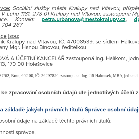
vce:
Sociální služby města Kralupy nad Vltavou, příspě
V Luhu 1181, 278 01 Kralupy nad Vltavou, zastoupená M
zace. Kontakt:
petra.urbanova@mestokralupy.cz
,
d
5 704 267
ce jsou:
k Kralupy nad Vltavou, IČ: 47008539, se sídlem Hálkov
ený Mgr. Hanou Bínovou, ředitelkou
VÁ A ÚČETNÍ KANCELÁŘ zastoupená Ing. Halíkem, jedna
3, 170 00 Holešovice
 37/62, Brno, 602 00, IČ: 26297850, zastoupena: Ing. Jiří Halousek, MBA, jednatel
ke zpracování osobních údajů dle jednotlivých účelů 
a základě jakých právních titulů Správce osobní úda
sobní údaje na základě těchto právních titulů:
nnosti správce,