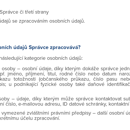
právce či třetí strany
údajů se zpracováním osobních údajů.
bních údajů Správce zpracovává?
ásledující kategorie osobních údajů:
je osoby – osobní údaje, díky kterým dokáže správce jedn
př. jméno, příjmení, titul, rodné číslo nebo datum naro
ůkazu totožnosti (občanského průkazu, číslo pasu ne
s; u podnikající fyzické osoby také daňové identifikač
osoby – údaje, díky kterým může správce kontaktovat su
í číslo, e-mailovou adresu, ID datové schránky, kontaktní
 vymezené zvláštními právními předpisy – další osobní úda
rétnímu účelu zpracování.