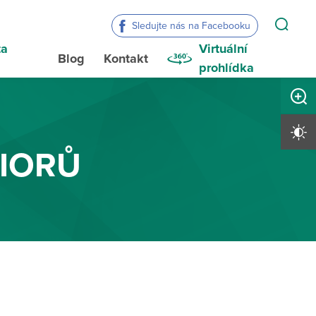
Sledujte nás na Facebooku
ta
Virtuální
Blog
Kontakt
a
prohlídka
Zvětši
Vysoký 
IORŮ