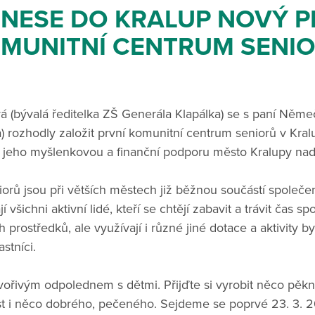
INESE DO KRALUP NOVÝ P
MUNITNÍ CENTRUM SENI
 (bývalá ředitelka ZŠ Generála Klapálka) se s paní Němeč
) rozhodly založit první komunitní centrum seniorů v Kra
 jeho myšlenkovou a finanční podporu město Kralupy nad
orů jsou při větších městech již běžnou součástí společe
í všichni aktivní lidé, kteří se chtějí zabavit a trávit čas s
prostředků, ale využívají i různé jiné dotace a aktivity b
stníci.
ořivým odpolednem s dětmi. Přijďte si vyrobit něco pěkné
st i něco dobrého, pečeného. Sejdeme se poprvé 23. 3. 