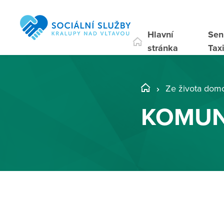
Hlavní
Sen
stránka
Tax
Ze života dom
KOMUN