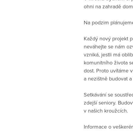
ohni na zahradě dom
Na podzim plánujeme v
Každý nový projekt po
neváhejte se nám ozva
vzniká, jestli má obl
komunitního života s
dost. Proto uvítáme 
a nezištně budovat a t
Setkávání se soustře
zdejší seniory. Budo
v našich kroužcích.
Informace o veškeré