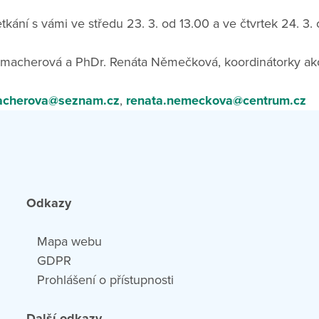
tkání s vámi ve středu 23. 3. od 13.00 a ve čtvrtek 24. 3. 
macherová a PhDr. Renáta Němečková, koordinátorky ak
acherova@seznam.cz
,
renata.nemeckova@centrum.cz
Odkazy
Mapa webu
GDPR
Prohlášení o přístupnosti
Další odkazy