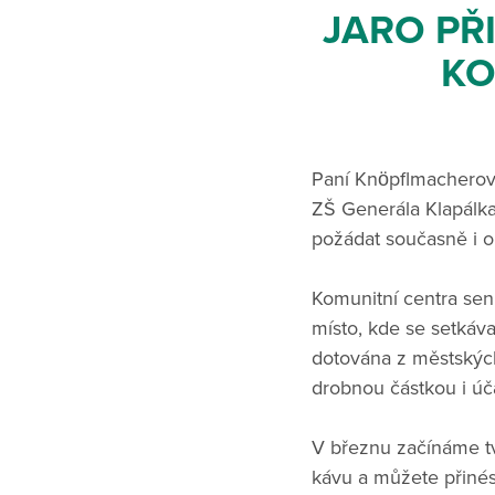
JARO PŘ
KO
Paní Knöpflmacherová
ZŠ Generála Klapálka
požádat současně i o
Komunitní centra seni
místo, kde se setkávaj
dotována z městských 
drobnou částkou i úča
V březnu začínáme tv
kávu a můžete přiné