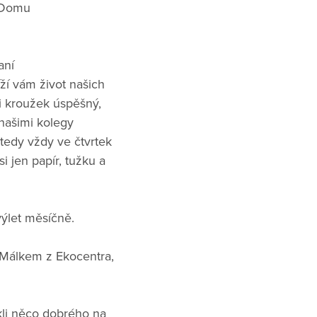
i Domu
aní
ží vám život našich
i kroužek úspěšný,
našimi kolegy
tedy vždy ve čtvrtek
 jen papír, tužku a
výlet měsíčně.
 Málkem z Ekocentra,
kli něco dobrého na