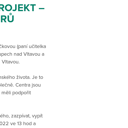
ROJEKT –
ORŮ
kovou (paní učitelka
lupech nad Vltavou a
 Vltavou.
nského života. Je to
polečně. Centra jsou
y měli podpořit
ho, zazpívat, vypít
2022 ve 13 hod a