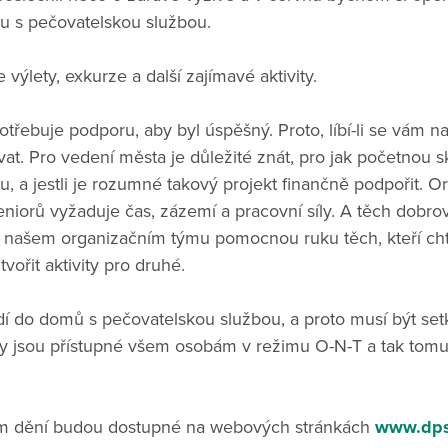
u s pečovatelskou službou.
ýlety, exkurze a další zajímavé aktivity.
třebuje podporu, aby byl úspěšný. Proto, líbí-li se vám n
t. Pro vedení města je důležité znát, pro jak početnou sk
ibu, a jestli je rozumné takový projekt finančně podpořit. 
eniorů vyžaduje čas, zázemí a pracovní síly. A těch dobro
v našem organizačním týmu pomocnou ruku těch, kteří chtě
vořit aktivity pro druhé.
dí do domů s pečovatelskou službou, a proto musí být se
vy jsou přístupné všem osobám v režimu O-N-T a tak tomu
m dění budou dostupné na webových stránkách
www.dps