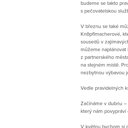
budeme se takto pra
s pečovatelskou služb
V březnu se také mů
Knöpflmacherové, kte
sousedů v zajímavých
můžeme naplánovat i 
z partnerského města
na stejném místě. Pr
nezbytnou výbavou je
Vedle pravidelných k
Začínáme v dubnu – 
který nám povypráví o
V květnu bychom si p