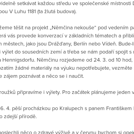
videlně setkávat každou středu ve společenské místnost
ou V Luhu 1181 (ta žlutá budova).
žeme těšit na projekt „Němčina nekouše“ pod vedením p
rá vás provede konverzací v základních tématech a přiblí
 městech, jako jsou Drážďany, Berlín nebo Vídeň. Bude-l
výlet do sousedních zemí a třeba se nám podaří spojit s 
 Hennigsdorfu. Němčinu rozjedeme od 24. 3. od 10 hod, 
ozatím žádné materiály na výuku nepotřebujete, vezměte si
 zájem poznávat a něco se i naučit.
roužků připravíme i výlety. Pro začátek plánujeme jeden 
6. 4. pěší procházkou po Kralupech s panem Františkem
 zdejší přírodě.
oslechli něco o zdravé výživě a v červnu bychom si ope