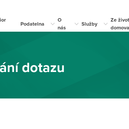
ior
O
Ze živo
Podatelna
Služby
i
nás
domov
ání dotazu