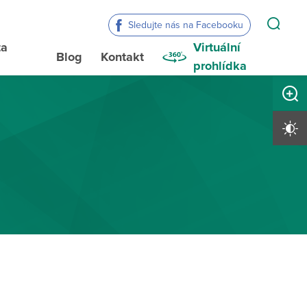
Sledujte nás na Facebooku
ta
Virtuální
Blog
Kontakt
a
prohlídka
Zvětši
Vysoký 