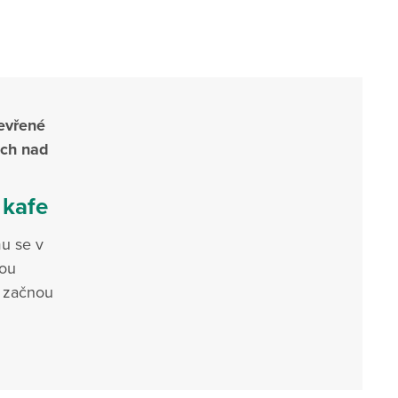
tevřené
ech nad
 kafe
u se v
kou
h začnou