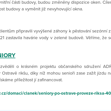
 vnitřní části budovy, budou změněny dispozice oken. Cíl
st budovy a vyměnit již nevyhovující okna.
ientům připravili vyvýšené záhony k pěstování sezónní z
1 zastavila havárie vody v zelené budově. Věříme, že se
NIORY
zvěděli o krásném projektu občanského sdružení A
 Ostravě rikšu, díky níž mohou senioři zase zažít jízdu 
získáme příležitost jí zafinancovat.
.cz/domaci/clanek/seniory-po-ostrave-proveze-riksa-