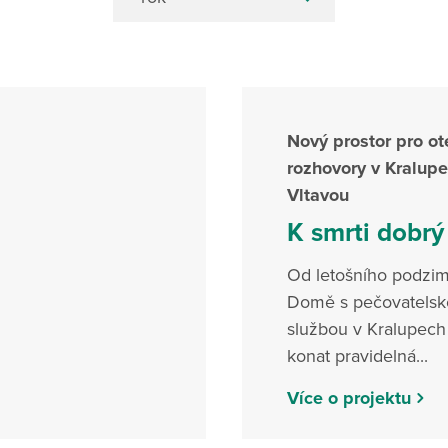
Nový prostor pro o
rozhovory v Kralup
Vltavou
K smrti dobrý
Od letošního podzim
Domě s pečovatels
službou v Kralupec
konat pravidelná...
Více o projektu