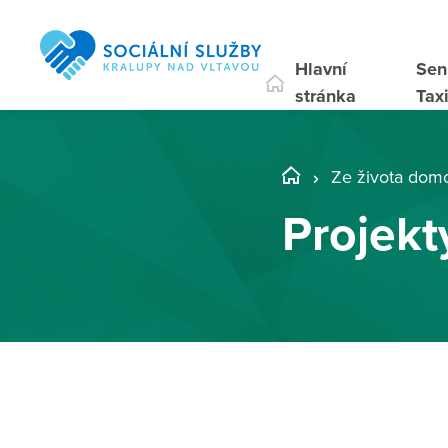
Hlavní
Sen
stránka
Tax
Ze života dom
Projekt