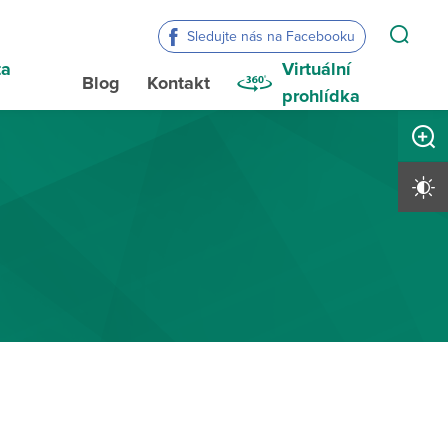
Sledujte nás na Facebooku
ta
Virtuální
Blog
Kontakt
a
prohlídka
Zvětši
Vysoký 