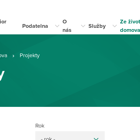
ior
O
Ze živo
Podatelna
Služby
i
nás
domov
ova
Projekty
y
Rok
- rok -