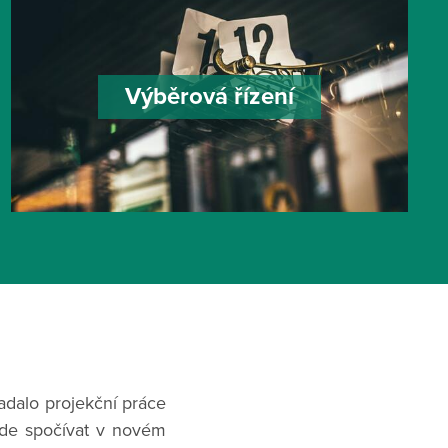
Výběrová řízení
adalo projekční práce
ude spočívat v novém