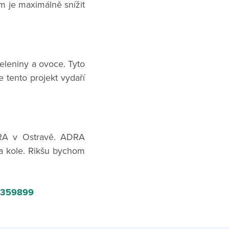
em je maximálně snížit
eleniny a ovoce. Tyto
 tento projekt vydaří
DRA v Ostravě. ADRA
na kole. Rikšu bychom
40359899