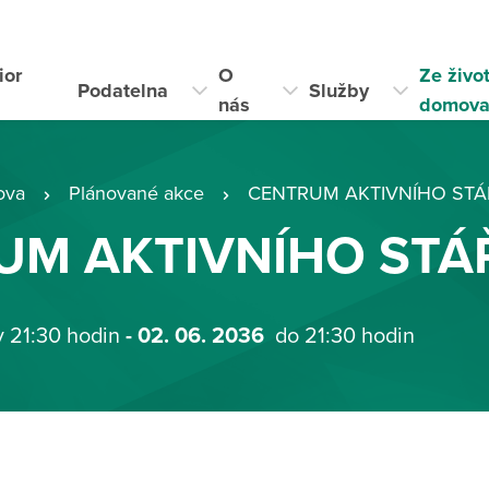
ior
O
Ze živo
Podatelna
Služby
i
nás
domov
ova
Plánované akce
CENTRUM AKTIVNÍHO STÁ
UM AKTIVNÍHO STÁ
v 21:30 hodin
- 02. 06. 2036
do 21:30 hodin