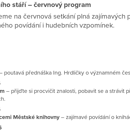
ího stáří – červnový program
eme na červnová setkání plná zajímavých 
ného povídání i hudebních vzpomínek.
– poutavá přednáška Ing. Hrdličky o významném če
6
em
– přijďte si procvičit znalosti, pobavit se a strávit 
ch.
6
cemi Městské knihovny
– zajímavé povídání o knihá
6