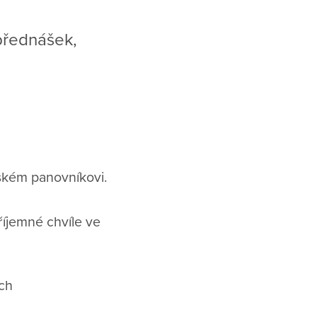
přednášek,
ském panovníkovi.
příjemné chvíle ve
ch