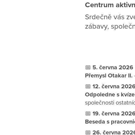
Centrum aktivn
Srdečně vás zv
zábavy, společ
📅
5. června 2026
Přemysl Otakar II.
📅
12. června 202
Odpoledne s kvíz
společnosti ostatní
📅
19. června 202
Beseda s pracovni
📅
26. června 202