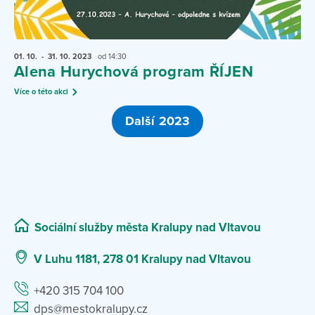
01. 10.
- 31. 10.
2023
od 14:30
Alena Hurychová program ŘÍJEN
Více o této akci
Další 2023
Sociální služby města Kralupy nad Vltavou
V Luhu 1181, 278 01 Kralupy nad Vltavou
+420 315 704 100
dps@mestokralupy.cz