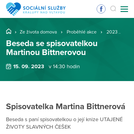
Ze života domova
Proběhlé akce
2023
Be
Beseda se spisovatelkou
Martinou Bittnerovou
15. 09. 2023
v 14:30 hodin
Spisovatelka Martina Bittnerová
Beseda s paní spisovatelkou o její knize UTAJENÉ
ŽIVOTY SLAVNÝCH ČEŠEK