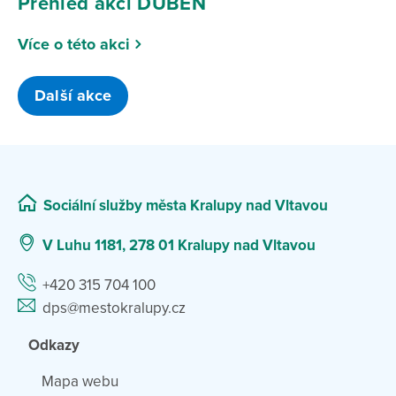
Přehled akcí DUBEN
Více o této akci
Další akce
Sociální služby města Kralupy nad Vltavou
V Luhu 1181, 278 01 Kralupy nad Vltavou
+420 315 704 100
dps@mestokralupy.cz
Odkazy
Mapa webu